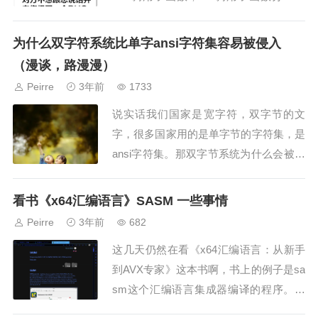
用和远调用。也就是返回的地址有8位16
位32位。call, ret;call, r...
为什么双字符系统比单字ansi字符集容易被侵入
（漫谈，路漫漫）
Peirre
3年前
1733
说实话我们国家是宽字符，双字节的文
字，很多国家用的是单字节的字符集，是
ansi字符集。那双字节系统为什么会被入
侵？说实话，双字符文字和语言是转义过
的的语言。两个字节可以容纳更多的字符
看书《x64汇编语言》SASM 一些事情
串。一些字符集是双...
Peirre
3年前
682
这几天仍然在看《x64汇编语言：从新手
到AVX专家》这本书啊，书上的例子是sa
sm这个汇编语言集成器编译的程序。这
个程序有两个版本，有windows版本和lin