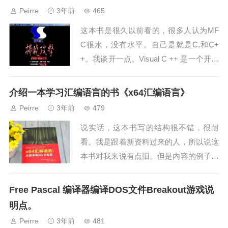
游戏。还有PS2...
Peirre
3年前
465
这本书是很久以前看的，很多人认为MF
C很水，没有水平。自己是就是C,和C+
+。我谈开一点。Visual C ++ 是一个开发
编程软件集，说实话，这个工具很好。是
1998年开发和发行的，胜过很多C语
介绍一本学习汇编语言的书《x64汇编语言》
言。...
Peirre
3年前
479
说实话，这本书写的结构很不错，很耐
看。我是跟着新资料过来的人，所以说这
本书对我来说有点旧。但是内容的例子很
多，说明作者并不懒，最少比我勤快。作
者是有汇编源码的人。例子很工整，思路
Free Pascal 编译器编译DOS文件Breakout游戏说
很清晰。可以说是第一本...
明点。
Peirre
3年前
481