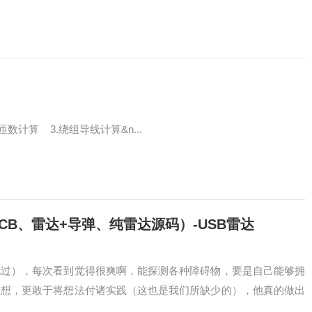
数计算 3.绕组导线计算&n...
B、雷达+导弹、纯雷达源码）-USB雷达
见过），每次看到觉得很爽啊，能探测各种障碍物，要是自己能够拥
敢想，更敢于将想法付诸实践（这也是我们所缺少的），他真的做出