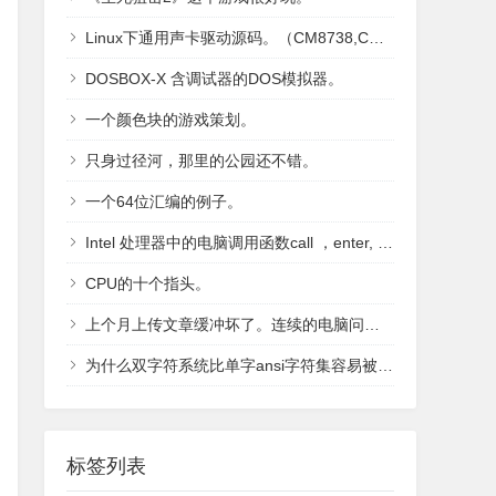
Linux下通用声卡驱动源码。（CM8738,CM2000,TE-734,Crystal系列）
DOSBOX-X 含调试器的DOS模拟器。
一个颜色块的游戏策划。
只身过径河，那里的公园还不错。
一个64位汇编的例子。
Intel 处理器中的电脑调用函数call ，enter, syscall。
CPU的十个指头。
上个月上传文章缓冲坏了。连续的电脑问题是010脚本。
为什么双字符系统比单字ansi字符集容易被侵入（漫谈，路漫漫）
标签列表