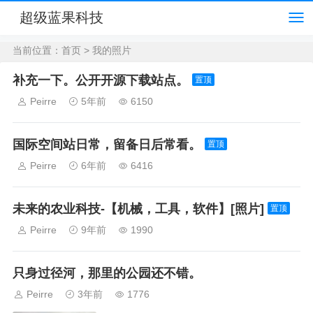
超级蓝果科技
当前位置：
首页
>
我的照片
补充一下。公开开源下载站点。
置顶
Peirre
5年前
6150
国际空间站日常，留备日后常看。
置顶
Peirre
6年前
6416
未来的农业科技-【机械，工具，软件】[照片]
置顶
Peirre
9年前
1990
只身过径河，那里的公园还不错。
Peirre
3年前
1776