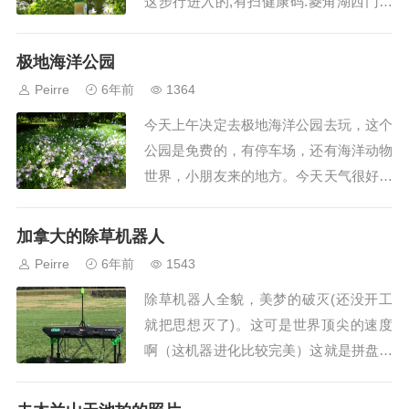
这步行进入的,有扫健康码.菱角湖西门的
元宝石,寓意招财.这位老爹爹吹着撒克斯,
练习着音乐.早上九点半鲜花还要绿叶配,
极地海洋公园
这个绿叶...
Peirre
6年前
1364
今天上午决定去极地海洋公园去玩，这个
公园是免费的，有停车场，还有海洋动物
世界，小朋友来的地方。今天天气很好，
很喜欢这样的天气，又有好照片。听说1
0:30之后照像会暴光量过度，看了一下天
加拿大的除草机器人
气，还不错，天气...
Peirre
6年前
1543
除草机器人全貌，美梦的破灭(还没开工
就把思想灭了)。这可是世界顶尖的速度
啊（这机器进化比较完美）这就是拼盘机
器人，所有的现代化设备拼合成的机器
人，研发的成本不很高。太阳板和万向轮