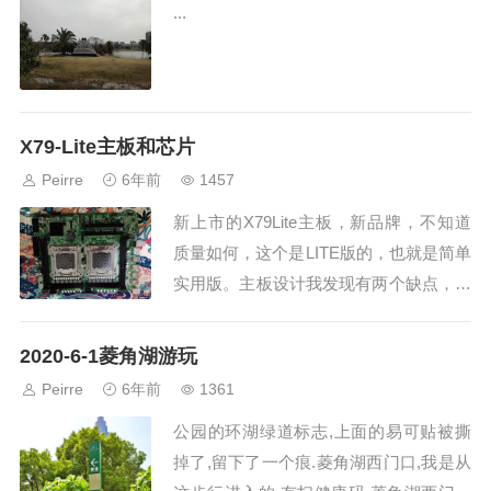
...
X79-Lite主板和芯片
Peirre
6年前
1457
新上市的X79Lite主板，新品牌，不知道
质量如何，这个是LITE版的，也就是简单
实用版。主板设计我发现有两个缺点，一
是主板BIOS在电容堆上，有问题不好维
修，这主板其它芯片也一样，芯片针脚太
2020-6-1菱角湖游玩
密，手工...
Peirre
6年前
1361
公园的环湖绿道标志,上面的易可贴被撕
掉了,留下了一个痕.菱角湖西门口,我是从