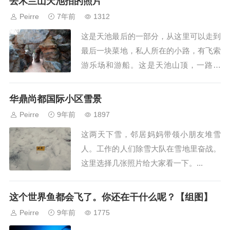
去木兰山天池拍的照片
是早就有的东西。摄像头...
Peirre
7年前
1312
这是天池最后的一部分，从这里可以走到
最后一块菜地，私人所在的小路，有飞索
游乐场和游船。这是天池山顶，一路上
山，上来发现这是一块平地，一个水库，
鸟语花香，还有天鹅。别有洞天，天池山
华鼎尚都国际小区雪景
顶连马路边，300米高...
Peirre
9年前
1897
这两天下雪，邻居妈妈带领小朋友堆雪
人。工作的人们除雪大队在雪地里奋战。
这里选择几张照片给大家看一下。...
这个世界鱼都会飞了。你还在干什么呢？【组图】
Peirre
9年前
1775