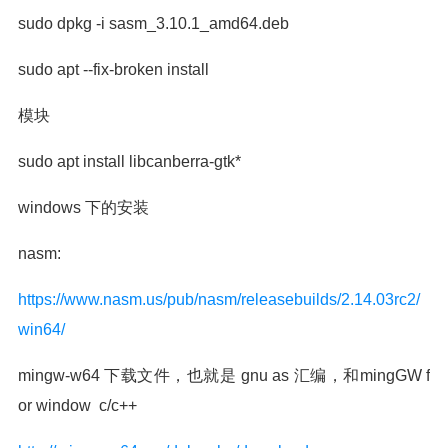
sudo dpkg -i sasm_3.10.1_amd64.deb
sudo apt --fix-broken install
模块
sudo apt install libcanberra-gtk*
windows 下的安装
nasm:
https://www.nasm.us/pub/nasm/releasebuilds/2.14.03rc2/
win64/
mingw-w64 下载文件，也就是 gnu as 汇编，和mingGW f
or window c/c++