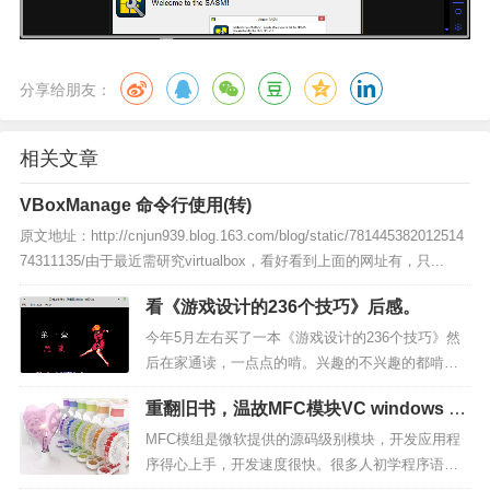
分享给朋友：
相关文章
VBoxManage 命令行使用(转)
原文地址：http://cnjun939.blog.163.com/blog/static/781445382012514
74311135/由于最近需研究virtualbox，看好看到上面的网址有，只...
看《游戏设计的236个技巧》后感。
今年5月左右买了一本《游戏设计的236个技巧》然
后在家通读，一点点的啃。兴趣的不兴趣的都啃
光。游戏设计技巧，这本书写得还不错，不过有很
重翻旧书，温故MFC模块VC windows 编
多例子，不是举一反三，而是从一到三。它涵盖了
程。
一些耐玩的游戏。比如游...
MFC模组是微软提供的源码级别模块，开发应用程
序得心上手，开发速度很快。很多人初学程序语
言，不知道如何上手编第一个应用。也许应用太容