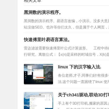
相关文章
黑洞数的演示程序。
黑洞数的演示程序。易语言改编，小演示。没多大意
站没做SEO。也许等你们太久，但是属于个人网页，
快速傅里叶易语言算法。
雷达滤波需要快速傅里叶公式计算波形。 工程中待
行研究。离散公式：【x(n)是采样的时域信号，X(k)是对
linux 下的汉字输入法.
各位老师,才子,同事们好!有很多初
法.这个问题一直困绕了linux 
关于ch341驱动,联动3D
手上有个3D打印机,搬家的原因