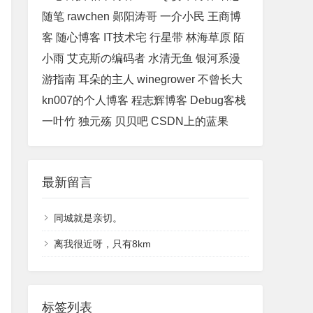
随笔
rawchen
郧阳涛哥
一介小民
王商博
客
随心博客
IT技术宅
行星带
林海草原
陌
小雨
艾克斯の编码者
水清无鱼
银河系漫
游指南
耳朵的主人
winegrower
不曾长大
kn007的个人博客
程志辉博客
Debug客栈
一叶竹
独元殇
贝贝吧
CSDN上的蓝果
最新留言
同城就是亲切。
离我很近呀，只有8km
标签列表